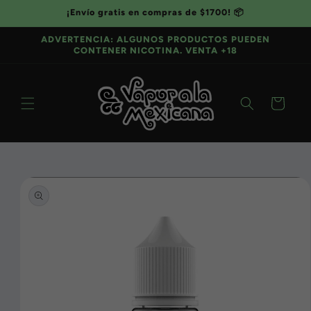
Ir
¡Envío gratis en compras de $1700! 📦
directamente
al contenido
ADVERTENCIA: ALGUNOS PRODUCTOS PUEDEN
CONTENER NICOTINA. VENTA +18
Carrito
Ir
directamente
a la
información
del producto