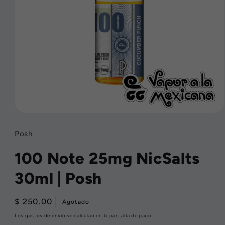
Abrir
elemento
multimedia
Posh
1
en
100 Note 25mg NicSalts
una
ventana
modal
30ml | Posh
Precio
$ 250.00
Agotado
habitual
Los
gastos de envío
se calculan en la pantalla de pago.