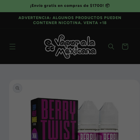
Ir
¡Envío gratis en compras de $1700! 📦
directamente
al contenido
ADVERTENCIA: ALGUNOS PRODUCTOS PUEDEN
CONTENER NICOTINA. VENTA +18
Carrito
Ir
directamente
a la
información
del producto