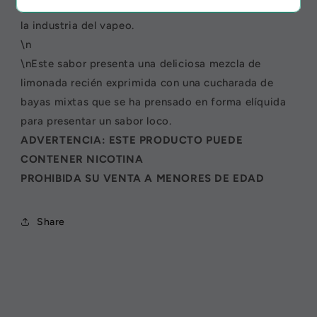
los e-liquids con sabor a frutas más buscados en toda
la industria del vapeo.
\n
\nEste sabor presenta una deliciosa mezcla de
limonada recién exprimida con una cucharada de
bayas mixtas que se ha prensado en forma elíquida
para presentar un sabor loco.
ADVERTENCIA: ESTE PRODUCTO PUEDE
CONTENER NICOTINA
PROHIBIDA SU VENTA A MENORES DE EDAD
Share