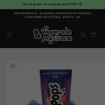
Ir
¡Envío gratis en compras de $1700! 📦
directamente
al contenido
ADVERTENCIA: ALGUNOS PRODUCTOS PUEDEN
CONTENER NICOTINA. VENTA +18
Carrito
Ir
directamente
a la
información
del producto