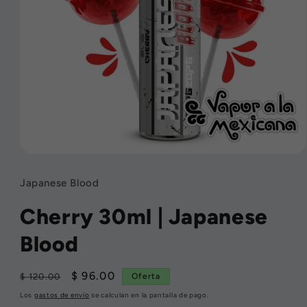
Abrir
elemento
multimedia
Japanese Blood
1
en
Cherry 30ml | Japanese
una
ventana
modal
Blood
Precio
Precio
$ 96.00
$ 120.00
Oferta
habitual
de
Los
gastos de envío
se calculan en la pantalla de pago.