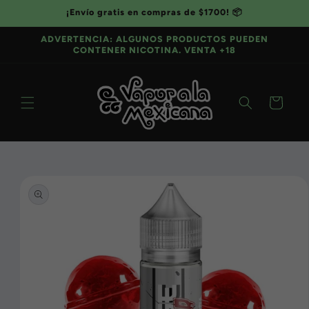
Ir
¡Envío gratis en compras de $1700! 📦
directamente
al contenido
ADVERTENCIA: ALGUNOS PRODUCTOS PUEDEN
CONTENER NICOTINA. VENTA +18
Carrito
Ir
directamente
a la
información
del producto