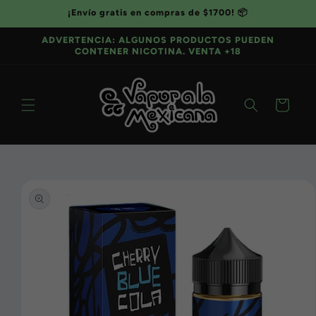
Ir
¡Envío gratis en compras de $1700! 📦
directamente
al contenido
ADVERTENCIA: ALGUNOS PRODUCTOS PUEDEN
CONTENER NICOTINA. VENTA +18
Carrito
Ir
directamente
a la
información
del producto