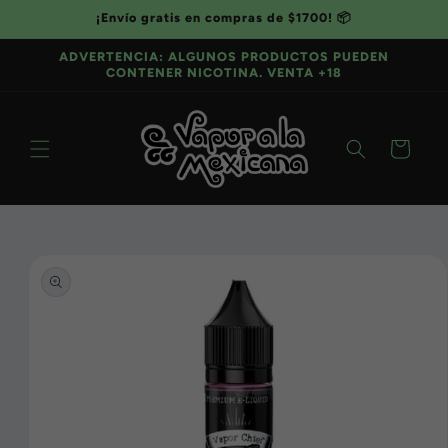
Ir
¡Envío gratis en compras de $1700! 📦
directamente
al contenido
ADVERTENCIA: ALGUNOS PRODUCTOS PUEDEN
CONTENER NICOTINA. VENTA +18
Carrito
Ir
directamente
a la
información
del producto