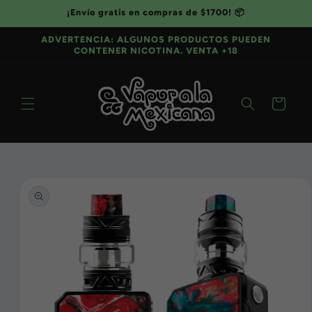
Ir
¡Envío gratis en compras de $1700! 📦
directamente
al contenido
ADVERTENCIA: ALGUNOS PRODUCTOS PUEDEN
CONTENER NICOTINA. VENTA +18
Carrito
Ir
directamente
a la
información
del producto