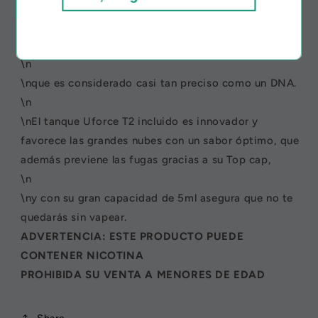
\nComo parte de la nueva generación de drag, el Drag
Mini kit es más confiable que nunca, gracias a su chip
GENE.FIT,
\n
\nque es considerado casi tan preciso como un DNA.
\n
\nEl tanque Uforce T2 incluido es innovador y
favorece las grandes nubes con un sabor óptimo, que
además previene las fugas gracias a su Top cap,
\n
\ny con su gran capacidad de 5ml asegura que no te
quedarás sin vapear.
ADVERTENCIA: ESTE PRODUCTO PUEDE
CONTENER NICOTINA
PROHIBIDA SU VENTA A MENORES DE EDAD