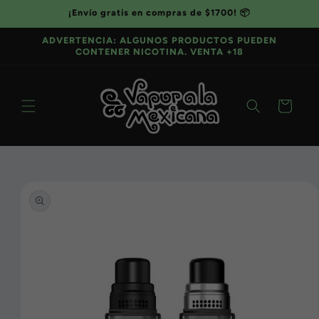
Ir
¡Envío gratis en compras de $1700! 📦
directamente
al contenido
ADVERTENCIA: ALGUNOS PRODUCTOS PUEDEN
CONTENER NICOTINA. VENTA +18
Carrito
Ir
directamente
a la
información
del producto