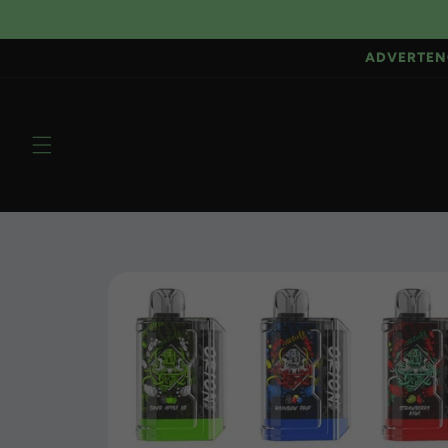
Ir
directamente
al contenido
ADVERTEN
Ir
directamente
a la
información
del producto