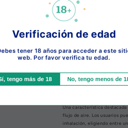
consistente y confiable. El O
que significa que los usuario
vapeo de larga duración sin 
dispositivo con frecuencia. A
Verificación de edad
batería recargable a través 
mAh, lo que significa que pu
Debes tener 18 años para acceder a este siti
vapeo duradera y constante.
web. Por favor verifica tu edad.
El Orion Bar 7500 también cu
para elegir. Con 15 opciones 
el sabor que mejor se adapte 
Sí, tengo más de 18
No, tengo menos de 1
dispositivo contiene un 5% de
opción para aquellos que bu
intensa.
Una característica destacada
flujo de aire. Los usuarios p
inhalación, eligiendo entre 