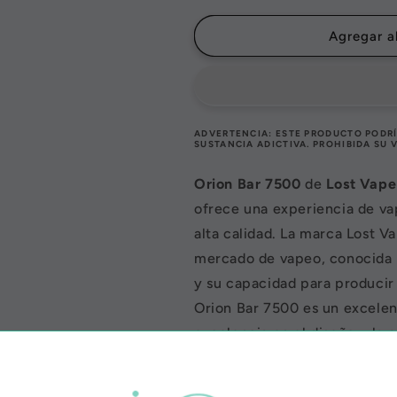
para
para
Orion
Orion
Agregar al
BAR
BAR
7500
7500
pffs|
pffs|
Lost
Lost
Vape
Vape
ADVERTENCIA: ESTE PRODUCTO PODRÍ
SUSTANCIA ADICTIVA. PROHIBIDA SU 
Orion Bar 7500
de
Lost Vape
ofrece una experiencia de va
alta calidad. La marca Lost V
mercado de vapeo, conocida p
y su capacidad para producir 
Orion Bar 7500 es un excele
excelencia en el diseño y la 
El Orion Bar 7500 viene equi
ganado una reputación por o