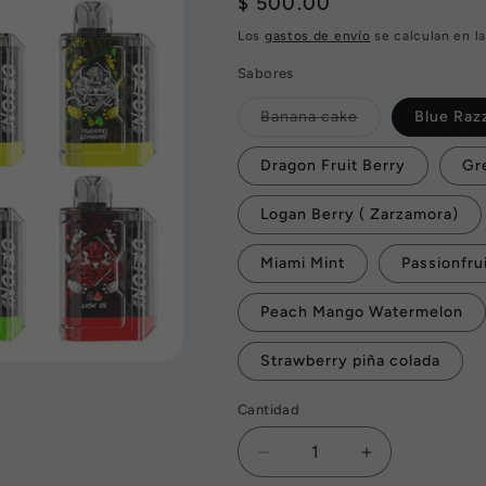
Precio
$ 500.00
habitual
Los
gastos de envío
se calculan en la
Sabores
Variante
Banana cake
Blue Raz
agotada
o
no
Dragon Fruit Berry
Gr
disponible
Logan Berry ( Zarzamora)
Miami Mint
Passionfru
Peach Mango Watermelon
Strawberry piña colada
Cantidad
Reducir
Aumentar
cantidad
cantidad