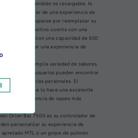
rion Bar 7500 también es recargable, lo
s pueden disfrutar de una experiencia de
tener que preocuparse por reemplazar su
demás, el dispositivo cuenta con una
de ranura USB C con una capacidad de 650
ede proporcionar una experiencia de
o
enta con una amplia variedad de sabores
diferentes, los usuarios pueden encontrar
a sus preferencias personales. El
8
 nicotina, lo que lo hace una excelente
scan una experiencia de vapeo más
 del Orion Bar 7500 es su controlador de
ueden personalizar su experiencia de
un apretado MTL o un golpe de pulmón