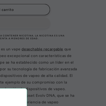
 carrito
A CONTENER NICOTINA. LA NICOTINA ES UNA
VENTA A MENORES DE EDAD.
es un vape
desechable recargable
que
peo excepcional con características de
ape se ha establecido como un líder en el
or su tecnología de fabricación avanzada
dispositivos de vapeo de alta calidad. El
nte ejemplo de su compromiso con la
producción de dispositivos de vapeo.
pado con el chipset Evolv DNA, que se ha
frecer una experiencia de vapeo