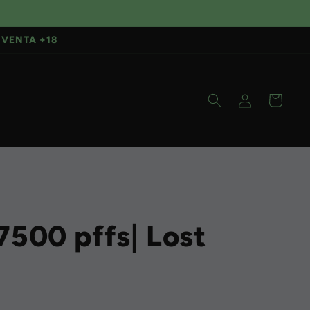
VENTA +18
Iniciar
Carrito
sesión
7500 pffs| Lost