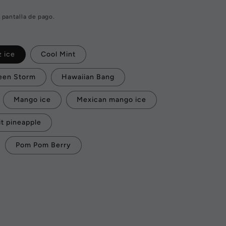
 pantalla de pago.
z ice
Cool Mint
een Storm
Hawaiian Bang
Mango ice
Mexican mango ice
it pineapple
Pom Pom Berry