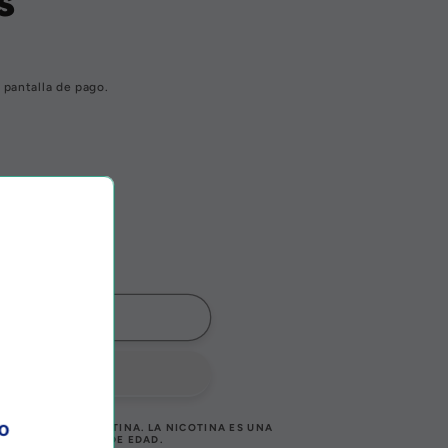
s
 pantalla de pago.
ado
o
A CONTENER NICOTINA. LA NICOTINA ES UNA
VENTA A MENORES DE EDAD.