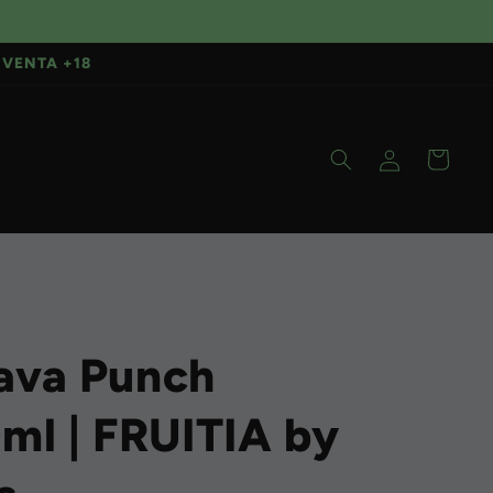
VENTA +18
Iniciar
Carrito
sesión
ava Punch
ml | FRUITIA by