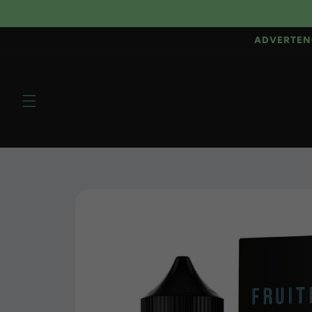
Ir
directamente
al contenido
ADVERTEN
Ir
directamente
a la
información
del producto