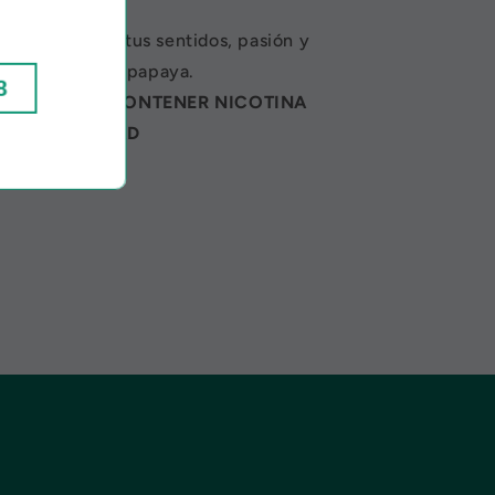
ITIA
enciende tus sentidos, pasión y
cuyá, guayaba y papaya.
8
UCTO PUEDE CONTENER NICOTINA
NORES DE EDAD