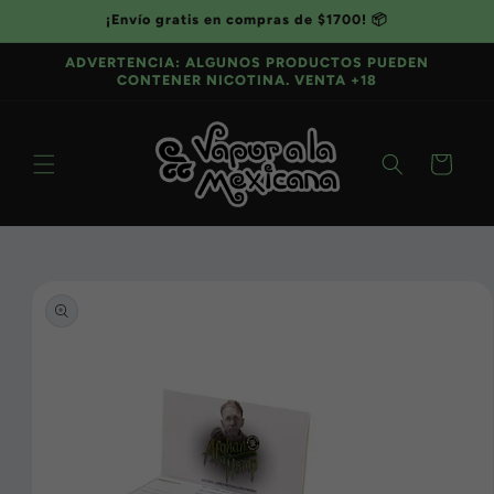
Ir
¡Envío gratis en compras de $1700! 📦
directamente
al contenido
ADVERTENCIA: ALGUNOS PRODUCTOS PUEDEN
CONTENER NICOTINA. VENTA +18
Carrito
Ir
directamente
a la
información
del producto