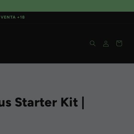
VENTA +18
Iniciar
Carrito
sesión
s Starter Kit |