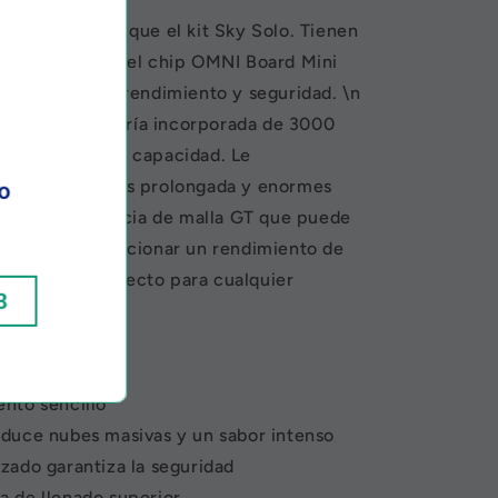
s más potente que el kit Sky Solo. Tienen
similar. Utiliza el chip OMNI Board Mini
 un excelente rendimiento y seguridad. \n
a con una batería incorporada de 3000
er 8ml de gran capacidad. Le
ia de vapeo más prolongada y enormes
o
ló una resistencia de malla GT que puede
iento y proporcionar un rendimiento de
t de inicio perfecto para cualquier
8
el vapeo.
a de 3000 mAh
nto sencillo
duce nubes masivas y un sabor intenso
zado garantiza la seguridad
 de llenado superior