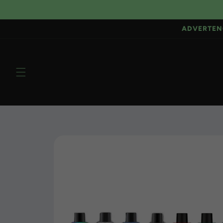
Ir
directamente
al contenido
ADVERTEN
Ir
directamente
a la
información
del producto