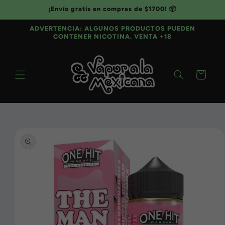
Ir
¡Envío gratis en compras de $1700! 📦
directamente
al contenido
ADVERTENCIA: ALGUNOS PRODUCTOS PUEDEN
CONTENER NICOTINA. VENTA +18
Carrito
Ir
directamente
a la
información
del producto